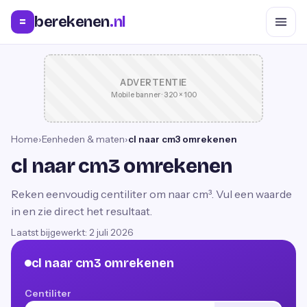
berekenen
.nl
=
ADVERTENTIE
Mobile banner · 320 × 100
Home
›
Eenheden & maten
›
cl naar cm3 omrekenen
cl naar cm3 omrekenen
Reken eenvoudig centiliter om naar cm³. Vul een waarde
in en zie direct het resultaat.
Laatst bijgewerkt:
2 juli 2026
cl naar cm3 omrekenen
Centiliter