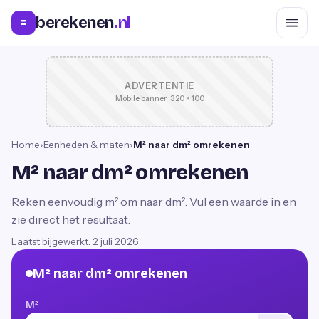
berekenen
.nl
=
ADVERTENTIE
Mobile banner · 320 × 100
Home
›
Eenheden & maten
›
M² naar dm² omrekenen
M² naar dm² omrekenen
Reken eenvoudig m² om naar dm². Vul een waarde in en
zie direct het resultaat.
Laatst bijgewerkt:
2 juli 2026
M² naar dm² omrekenen
M²