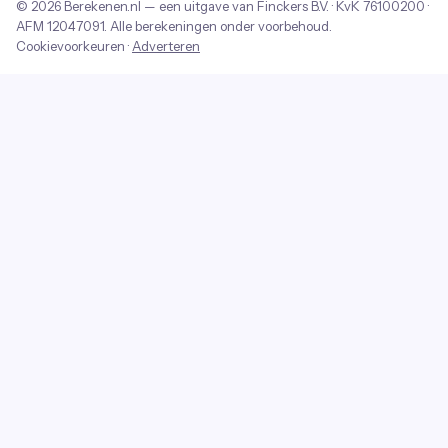
© 2026
Berekenen.nl
— een uitgave van
Finckers B.V.
· KvK
76100200
·
AFM
12047091
. Alle berekeningen onder voorbehoud.
Cookievoorkeuren
·
Adverteren