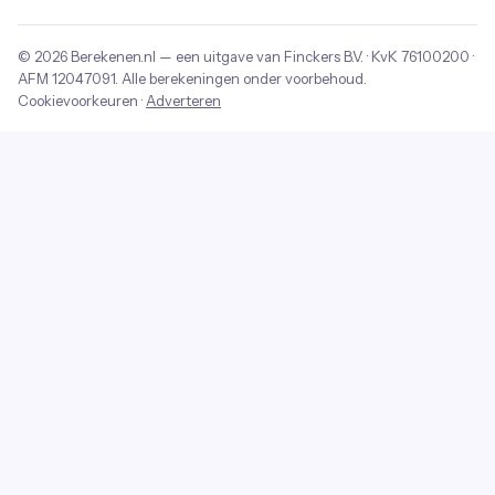
© 2026
Berekenen.nl
— een uitgave van
Finckers B.V.
· KvK
76100200
·
AFM
12047091
. Alle berekeningen onder voorbehoud.
Cookievoorkeuren
·
Adverteren