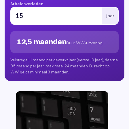
Arbeidsverleden
jaar
12,5 maanden
Duur WW-uitkering
Vuistregel: 1 maand per gewerkt jaar (eerste 10 jaar), daarna
0,5 maand per jaar, maximaal 24 maanden. Bij recht op
WW geldt minimaal 3 maanden.