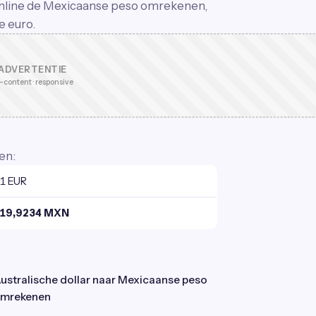
t online de Mexicaanse peso omrekenen,
e euro.
ADVERTENTIE
-content · responsive
en:
1 EUR
19,9234 MXN
ustralische dollar naar Mexicaanse peso
mrekenen