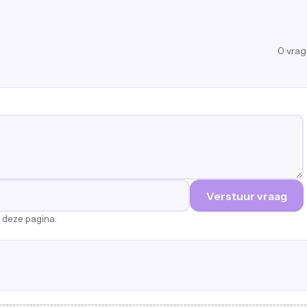
0
vra
Verstuur vraag
p deze pagina.