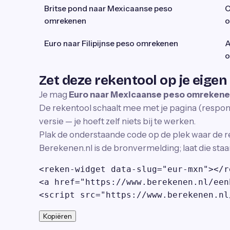
Britse pond naar Mexicaanse peso
C
omrekenen
o
Euro naar Filipijnse peso omrekenen
A
o
Zet deze rekentool op je eigen
Je mag
Euro naar Mexicaanse peso omreken
De rekentool schaalt mee met je pagina (responsi
versie — je hoeft zelf niets bij te werken.
Plak de onderstaande code op de plek waar de r
Berekenen.nl is de bronvermelding; laat die staa
<reken-widget data-slug="eur-mxn"></r
<a href="https://www.berekenen.nl/een
<script src="https://www.berekenen.nl
Kopiëren