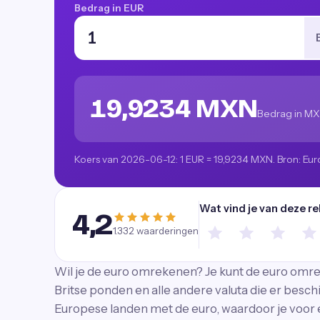
Bedrag in EUR
19,9234 MXN
Bedrag in M
Koers van 2026-06-12: 1 EUR = 19,9234 MXN. Bron: Eur
Wat vind je van deze r
4,2
1.332
waarderingen
Wil je de euro omrekenen? Je kunt de euro omr
Britse ponden en alle andere valuta die er besch
Europese landen met de euro, waardoor je voor