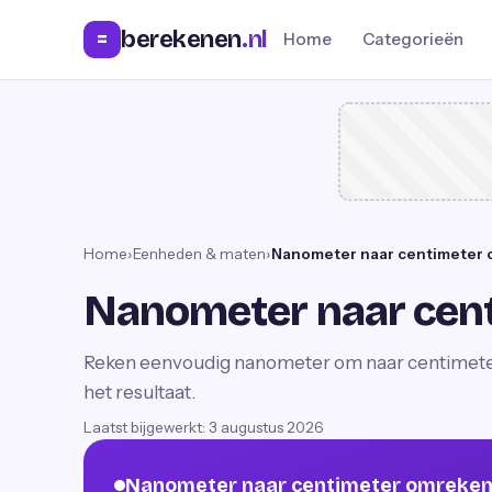
berekenen
.nl
=
Home
Categorieën
Home
›
Eenheden & maten
›
Nanometer naar centimeter
Nanometer naar cen
Reken eenvoudig nanometer om naar centimeter. 
het resultaat.
Laatst bijgewerkt:
3 augustus 2026
Nanometer naar centimeter omreke