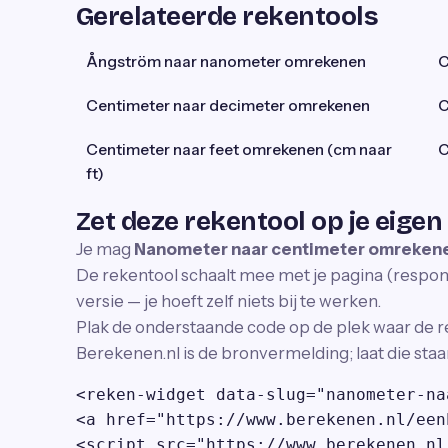
Gerelateerde rekentools
Ångström naar nanometer omrekenen
C
Centimeter naar decimeter omrekenen
C
Centimeter naar feet omrekenen (cm naar
C
ft)
Zet deze rekentool op je eigen
Je mag
Nanometer naar centimeter omreken
De rekentool schaalt mee met je pagina (responsi
versie — je hoeft zelf niets bij te werken.
Plak de onderstaande code op de plek waar de r
Berekenen.nl is de bronvermelding; laat die staa
<reken-widget data-slug="nanometer-na
<a href="https://www.berekenen.nl/een
<script src="https://www.berekenen.nl