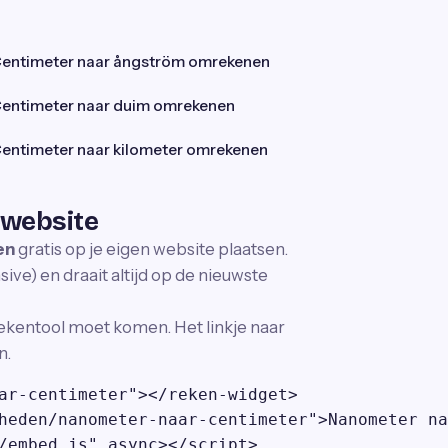
entimeter naar ångström omrekenen
entimeter naar duim omrekenen
entimeter naar kilometer omrekenen
 website
en
gratis op je eigen website plaatsen.
ve) en draait altijd op de nieuwste
ekentool moet komen. Het linkje naar
n.
ar-centimeter"></reken-widget>

heden/nanometer-naar-centimeter">Nanometer na
/embed.js" async></script>