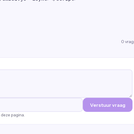
0
vra
Verstuur vraag
p deze pagina.