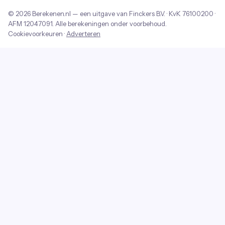
© 2026
Berekenen.nl
— een uitgave van
Finckers B.V.
· KvK
76100200
·
AFM
12047091
. Alle berekeningen onder voorbehoud.
Cookievoorkeuren
·
Adverteren