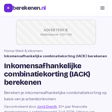
berekenen
.nl
=
ADVERTENTIE
Mobile banner · 320 × 100
Home
›
Werk & inkomen
›
Inkomensafhankelijke combinatiekorting (IACK) berekenen
Inkomensafhankelijke
combinatiekorting (IACK)
berekenen
Bereken je inkomensafhankelijke combinatiekorting op
basis van je arbeidsinkomen.
Gecontroleerd door
Jorrit Drenth
, 20+ jaar financiële
dienstverlening
·
Laatst bijgewerkt:
2 juli 2026
· Uitgave van