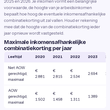
2025 en 2026. Je inkomen vormt een belangrijke
voorwaarde, de hoogte van je arbeidsinkomen
bepaalt hoe hoog de eventuele inkomensafhankelijke
combinatiekorting uit zal vallen. Houd er rekening
mee dat de hoogte van de combinatiekorting ieder
jaar opnieuw wordt vastgesteld.
Maximale inkomensafhankelijke
combinatiekorting per jaar
Leeftijd
2020
2021
2022
2023
2
Niet AOW
€
€
€
gerechtigd,
2.694
2.
2.881
2.815
2.534
maximaal
AOW
€
€
€
gerechtigd,
1.389
1.
1.502
1.458
1.311
maximaal