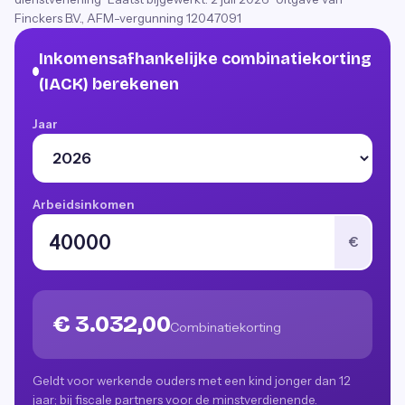
Finckers B.V., AFM-vergunning 12047091
Inkomensafhankelijke combinatiekorting
(IACK) berekenen
Jaar
Arbeidsinkomen
€
€ 3.032,00
Combinatiekorting
Geldt voor werkende ouders met een kind jonger dan 12
jaar; bij fiscale partners voor de minstverdienende.