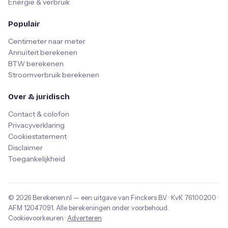
Energie & verbruik
Populair
Centimeter naar meter
Annuïteit berekenen
BTW berekenen
Stroomverbruik berekenen
Over & juridisch
Contact & colofon
Privacyverklaring
Cookiestatement
Disclaimer
Toegankelijkheid
© 2026
Berekenen.nl
— een uitgave van
Finckers B.V.
· KvK
76100200
·
AFM
12047091
. Alle berekeningen onder voorbehoud.
Cookievoorkeuren
·
Adverteren