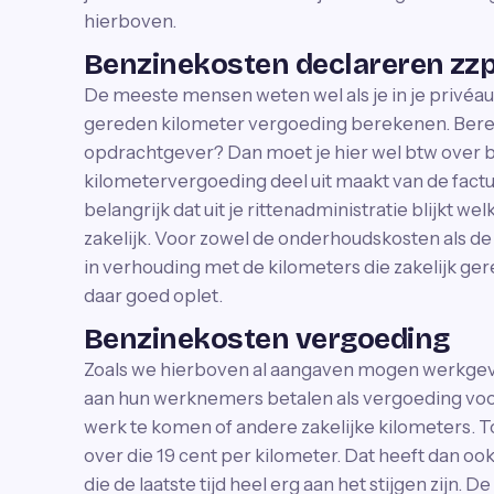
hierboven.
Benzinekosten declareren zzp
De meeste mensen weten wel als je in je privéauto
gereden kilometer vergoeding berekenen. Berek
opdrachtgever? Dan moet je hier wel btw over
kilometervergoeding deel uit maakt van de factuu
belangrijk dat uit je rittenadministratie blijkt w
zakelijk. Voor zowel de onderhoudskosten als d
in verhouding met de kilometers die zakelijk gered
daar goed oplet.
Benzinekosten vergoeding
Zoals we hierboven al aangaven mogen werkgever
aan hun werknemers betalen als vergoeding voor
werk te komen of andere zakelijke kilometers. To
over die 19 cent per kilometer. Dat heeft dan o
die de laatste tijd heel erg aan het stijgen zijn.