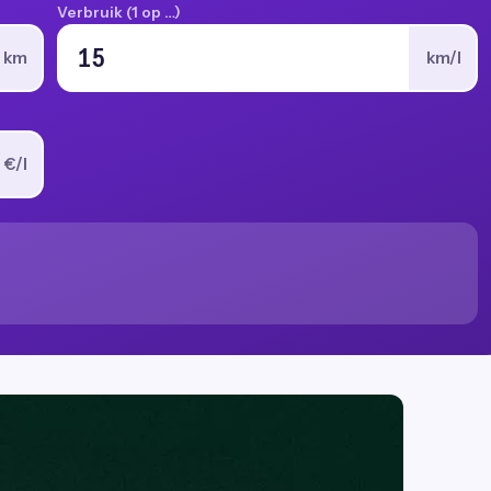
Verbruik (1 op …)
km
km/l
€/l