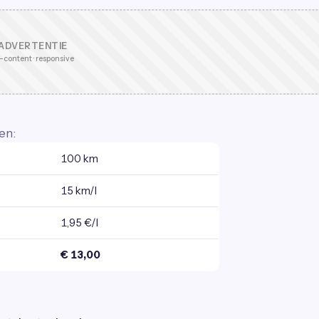
ADVERTENTIE
-content · responsive
en:
100 km
15 km/l
1,95 €/l
€ 13,00