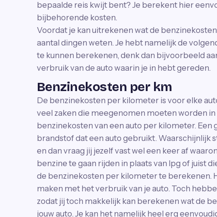
bepaalde reis kwijt bent? Je berekent hier eenvo
bijbehorende kosten.
Voordat je kan uitrekenen wat de benzinekosten z
aantal dingen weten. Je hebt namelijk de volge
te kunnen berekenen, denk dan bijvoorbeeld aan
verbruik van de auto waarin je in hebt gereden.
Benzinekosten per km
De benzinekosten per kilometer is voor elke auto 
veel zaken die meegenomen moeten worden in e
benzinekosten van een auto per kilometer. Een g
brandstof dat een auto gebruikt. Waarschijnlijk s
en dan vraag jij jezelf vast wel een keer af waa
benzine te gaan rijden in plaats van lpg of juist d
de benzinekosten per kilometer te berekenen. He
maken met het verbruik van je auto. Toch hebb
zodat jij toch makkelijk kan berekenen wat de b
jouw auto. Je kan het namelijk heel erg eenvoud