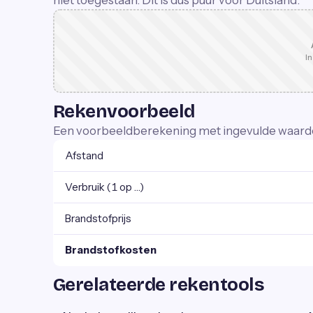
niet toegestaan. Dit is dus puur voor Duitsland.
In
Rekenvoorbeeld
Een voorbeeldberekening met ingevulde waard
Afstand
Verbruik (1 op …)
Brandstofprijs
Brandstofkosten
Gerelateerde rekentools