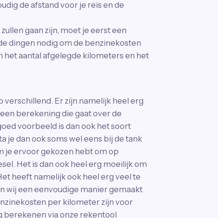
udig de afstand voor je reis en de
ullen gaan zijn, moet je eerst een
nde dingen nodig om de benzinekosten
 het aantal afgelegde kilometers en het
verschillend. Er zijn namelijk heel erg
en berekening die gaat over de
oed voorbeeld is dan ook het soort
ta je dan ook soms wel eens bij de tank
rom je ervoor gekozen hebt om op
iesel. Het is dan ook heel erg moeilijk om
t heeft namelijk ook heel erg veel te
en wij een eenvoudige manier gemaakt
enzinekosten per kilometer zijn voor
ig berekenen via onze rekentool