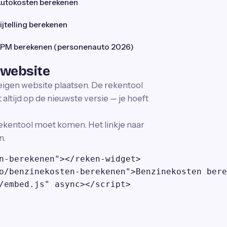
utokosten berekenen
ijtelling berekenen
PM berekenen (personenauto 2026)
 website
 eigen website plaatsen. De rekentool
altijd op de nieuwste versie — je hoeft
ekentool moet komen. Het linkje naar
n.
n-berekenen"></reken-widget>

o/benzinekosten-berekenen">Benzinekosten bere
/embed.js" async></script>