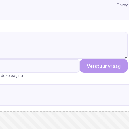
0
vra
Verstuur vraag
p deze pagina.