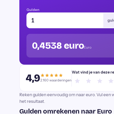
Gulden
gul
0,4538 euro
Euro
Wat vind je van deze r
4,9
2.160
waarderingen
Reken gulden eenvoudig om naar euro. Vul een w
het resultaat.
Gulden omrekenen naar Euro