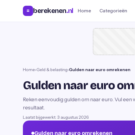
berekenen
.nl
=
Home
Categorieën
Home
›
Geld & belasting
›
Gulden naar euro omrekenen
Gulden naar euro o
Reken eenvoudig gulden om naar euro. Vul een wa
resultaat.
Laatst bijgewerkt:
3 augustus 2026
Gulden naar euro omrekenen