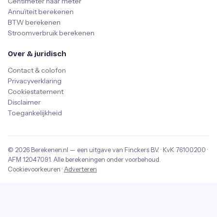
Centimeter naar meter
Annuïteit berekenen
BTW berekenen
Stroomverbruik berekenen
Over & juridisch
Contact & colofon
Privacyverklaring
Cookiestatement
Disclaimer
Toegankelijkheid
© 2026
Berekenen.nl
— een uitgave van
Finckers B.V.
· KvK
76100200
·
AFM
12047091
. Alle berekeningen onder voorbehoud.
Cookievoorkeuren
·
Adverteren