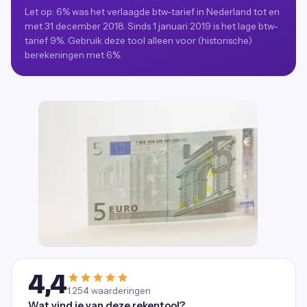
Let op: 6% was het verlaagde btw-tarief in Nederland tot en
met 31 december 2018. Sinds 1 januari 2019 is het lage btw-
tarief 9%. Gebruik deze tool alleen voor (historische)
berekeningen met 6%.
4,4
1.254
waarderingen
Wat vind je van deze rekentool?