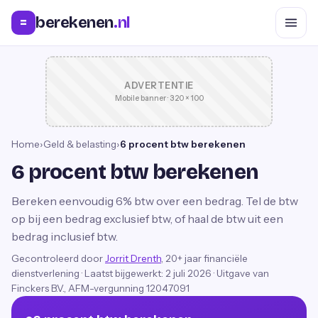
berekenen
.nl
=
ADVERTENTIE
Mobile banner · 320 × 100
Home
›
Geld & belasting
›
6 procent btw berekenen
6 procent btw berekenen
Bereken eenvoudig 6% btw over een bedrag. Tel de btw
op bij een bedrag exclusief btw, of haal de btw uit een
bedrag inclusief btw.
Gecontroleerd door
Jorrit Drenth
, 20+ jaar financiële
dienstverlening
·
Laatst bijgewerkt:
2 juli 2026
· Uitgave van
Finckers B.V., AFM-vergunning 12047091