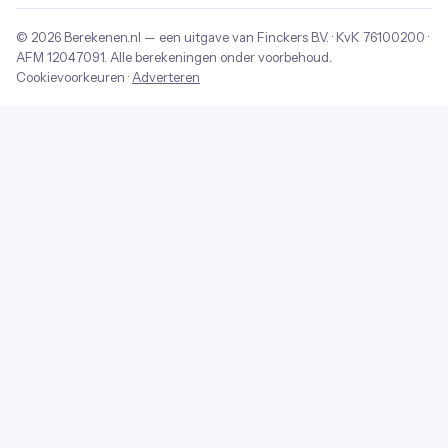
© 2026
Berekenen.nl
— een uitgave van
Finckers B.V.
· KvK
76100200
·
AFM
12047091
. Alle berekeningen onder voorbehoud.
Cookievoorkeuren
·
Adverteren