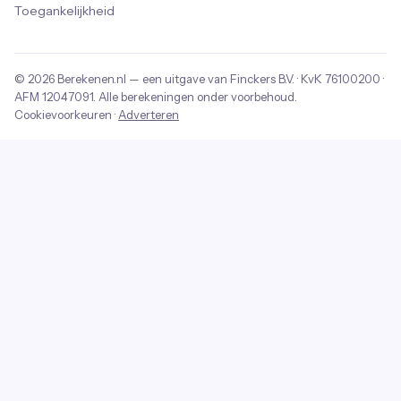
Toegankelijkheid
© 2026
Berekenen.nl
— een uitgave van
Finckers B.V.
· KvK
76100200
·
AFM
12047091
. Alle berekeningen onder voorbehoud.
Cookievoorkeuren
·
Adverteren