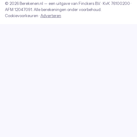
© 2026
Berekenen.nl
— een uitgave van
Finckers B.V.
· KvK
76100200
·
AFM
12047091
. Alle berekeningen onder voorbehoud.
Cookievoorkeuren
·
Adverteren