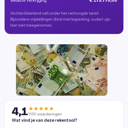
Belaste verkrijging
€ 173.770,00
(Achter)kleinkind valt onder het verhoogde tarief.
Bijzondere vrijstellingen (kind met beperking, ouder) zijn
hier niet meegenomen.
4,1
1.130
waarderingen
Wat vind je van deze rekentool?