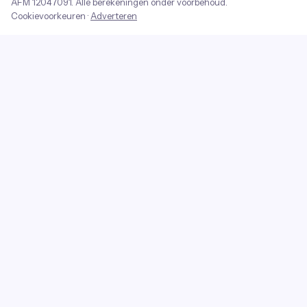
AFM
12047091
. Alle berekeningen onder voorbehoud.
Cookievoorkeuren
·
Adverteren