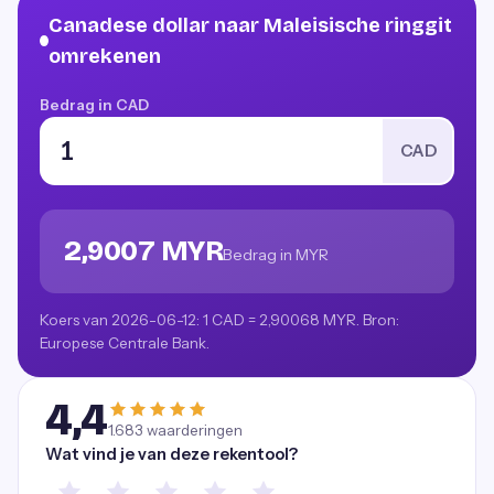
Canadese dollar naar Maleisische ringgit
omrekenen
Bedrag in CAD
CAD
2,9007 MYR
Bedrag in MYR
Koers van 2026-06-12: 1 CAD = 2,90068 MYR. Bron:
Europese Centrale Bank.
4,4
1.683
waarderingen
Wat vind je van deze rekentool?