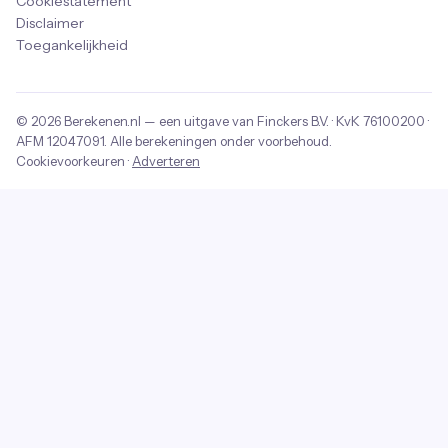
Cookiestatement
Disclaimer
Toegankelijkheid
© 2026
Berekenen.nl
— een uitgave van
Finckers B.V.
· KvK
76100200
·
AFM
12047091
. Alle berekeningen onder voorbehoud.
Cookievoorkeuren
·
Adverteren