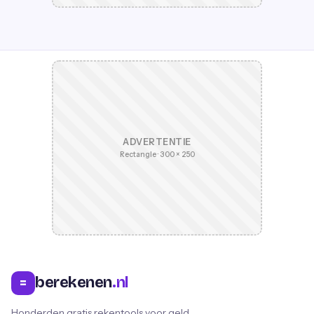
ADVERTENTIE
Rectangle · 300 × 250
berekenen
.nl
=
Honderden gratis rekentools voor geld,