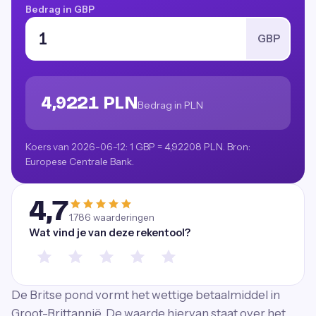
Bedrag in GBP
GBP
4,9221 PLN
Bedrag in PLN
Koers van 2026-06-12: 1 GBP = 4,92208 PLN. Bron:
Europese Centrale Bank.
4,7
1.786
waarderingen
Wat vind je van deze rekentool?
De Britse pond vormt het wettige betaalmiddel in
Groot-Brittannië. De waarde hiervan staat over het