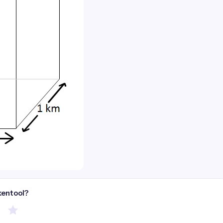
kentool?