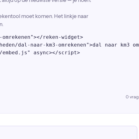
altijd op de nieuwste versie — je hoeft
ekentool moet komen. Het linkje naar
n.
-omrekenen"></reken-widget>

heden/dal-naar-km3-omrekenen">dal naar km3 om
/embed.js" async></script>
0
vra