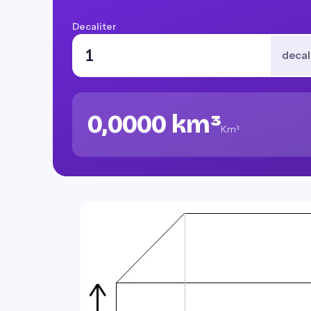
Decaliter
decal
0,0000 km³
Km³