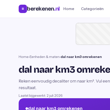
berekenen
.nl
=
Home
Categorieën
Home
›
Eenheden & maten
›
dal naar km3 omrekenen
dal naar km3 omrek
Reken eenvoudig decaliter om naar km³. Vul een 
resultaat.
Laatst bijgewerkt:
2 juli 2026
dal naar km3 omrekenen