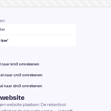
en:
iter
 km³
l naar km3 omrekenen
al naar cm3 omrekenen
al naar dm3 omrekenen
 website
igen website plaatsen. De rekentool