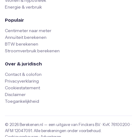
Wonen & hypotheek
Energie & verbruik
Populair
Centimeter naar meter
Annuïteit berekenen
BTW berekenen
Stroomverbruik berekenen
Over & juridisch
Contact & colofon
Privacyverklaring
Cookiestatement
Disclaimer
Toegankelijkheid
© 2026
Berekenen.nl
— een uitgave van
Finckers B.V.
· KvK
76100200
·
AFM
12047091
. Alle berekeningen onder voorbehoud.
Cookievoorkeuren
·
Adverteren