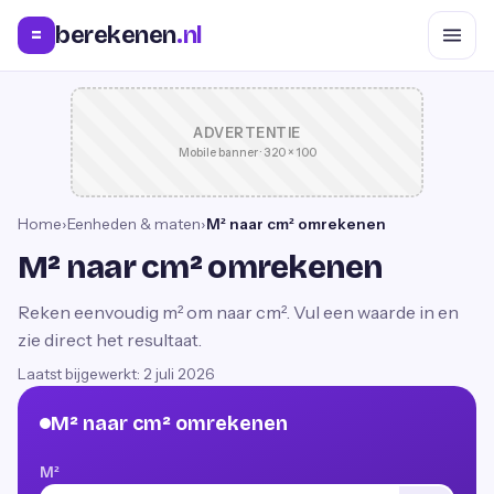
berekenen
.nl
=
ADVERTENTIE
Mobile banner · 320 × 100
Home
›
Eenheden & maten
›
M² naar cm² omrekenen
M² naar cm² omrekenen
Reken eenvoudig m² om naar cm². Vul een waarde in en
zie direct het resultaat.
Laatst bijgewerkt:
2 juli 2026
M² naar cm² omrekenen
M²