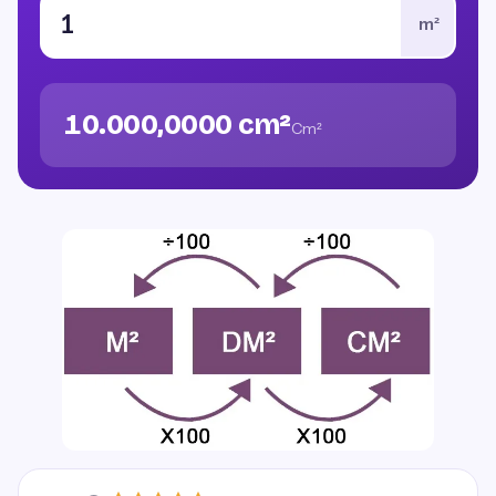
m²
10.000,0000 cm²
Cm²