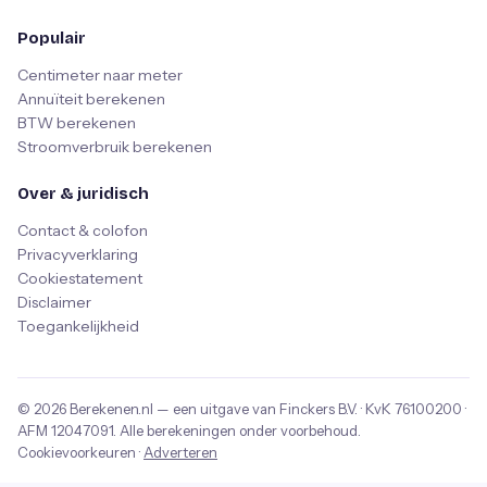
Populair
Centimeter naar meter
Annuïteit berekenen
BTW berekenen
Stroomverbruik berekenen
Over & juridisch
Contact & colofon
Privacyverklaring
Cookiestatement
Disclaimer
Toegankelijkheid
© 2026
Berekenen.nl
— een uitgave van
Finckers B.V.
· KvK
76100200
·
AFM
12047091
. Alle berekeningen onder voorbehoud.
Cookievoorkeuren
·
Adverteren