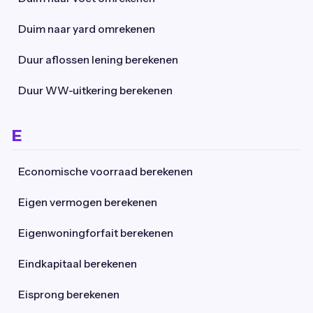
Duim naar yard omrekenen
Duur aflossen lening berekenen
Duur WW-uitkering berekenen
E
Economische voorraad berekenen
Eigen vermogen berekenen
Eigenwoningforfait berekenen
Eindkapitaal berekenen
Eisprong berekenen