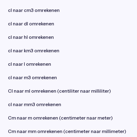
cl naar cm3 omrekenen
cl naar dl omrekenen
cl naar hl omrekenen
cl naar km3 omrekenen
cl naar l omrekenen
cl naar m3 omrekenen
Cl naar ml omrekenen (centiliter naar milliliter)
cl naar mm3 omrekenen
Cm naar m omrekenen (centimeter naar meter)
Cm naar mm omrekenen (centimeter naar millimeter)