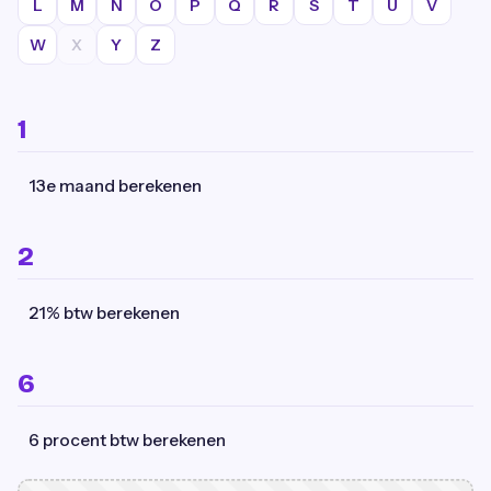
L
M
N
O
P
Q
R
S
T
U
V
W
X
Y
Z
1
13e maand berekenen
2
21% btw berekenen
6
6 procent btw berekenen