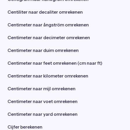
Centiliter naar decaliter omrekenen
Centimeter naar ångström omrekenen
Centimeter naar decimeter omrekenen
Centimeter naar duim omrekenen
Centimeter naar feet omrekenen (cm naar ft)
Centimeter naar kilometer omrekenen
Centimeter naar mijl omrekenen
Centimeter naar voet omrekenen
Centimeter naar yard omrekenen
Cijfer berekenen