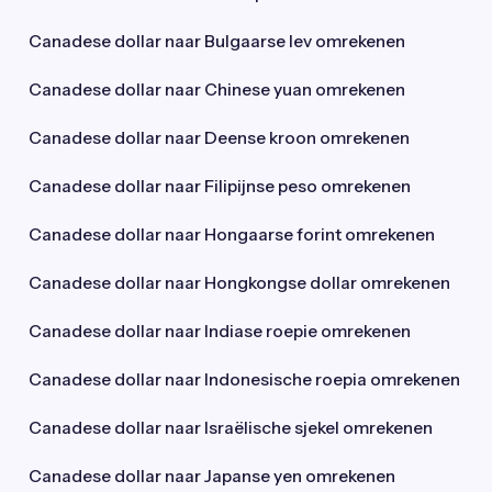
Canadese dollar naar Bulgaarse lev omrekenen
Canadese dollar naar Chinese yuan omrekenen
Canadese dollar naar Deense kroon omrekenen
Canadese dollar naar Filipijnse peso omrekenen
Canadese dollar naar Hongaarse forint omrekenen
Canadese dollar naar Hongkongse dollar omrekenen
Canadese dollar naar Indiase roepie omrekenen
Canadese dollar naar Indonesische roepia omrekenen
Canadese dollar naar Israëlische sjekel omrekenen
Canadese dollar naar Japanse yen omrekenen