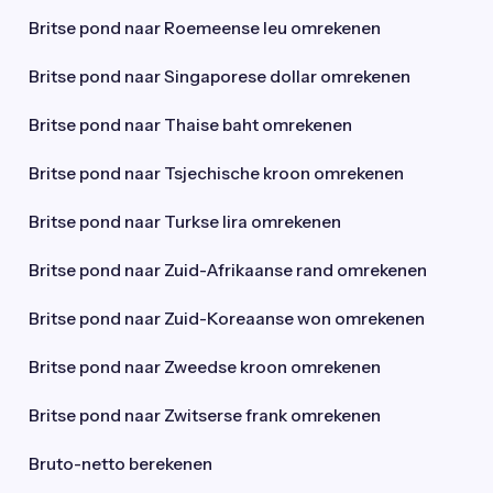
Britse pond naar Roemeense leu omrekenen
Britse pond naar Singaporese dollar omrekenen
Britse pond naar Thaise baht omrekenen
Britse pond naar Tsjechische kroon omrekenen
Britse pond naar Turkse lira omrekenen
Britse pond naar Zuid-Afrikaanse rand omrekenen
Britse pond naar Zuid-Koreaanse won omrekenen
Britse pond naar Zweedse kroon omrekenen
Britse pond naar Zwitserse frank omrekenen
Bruto-netto berekenen