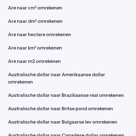
Are naar cm² omrekenen
Are naar dm² omrekenen
Are naar hectare omrekenen
Are naar km² omrekenen
Are naar m2 omrekenen
Australische dollar naar Amerikaanse dollar
omrekenen
Australische dollar naar Braziliaanse real omrekenen
Australische dollar naar Britse pond omrekenen
Australische dollar naar Bulgaarse lev omrekenen
Australische dollar naar Canadese dollar omrekenen