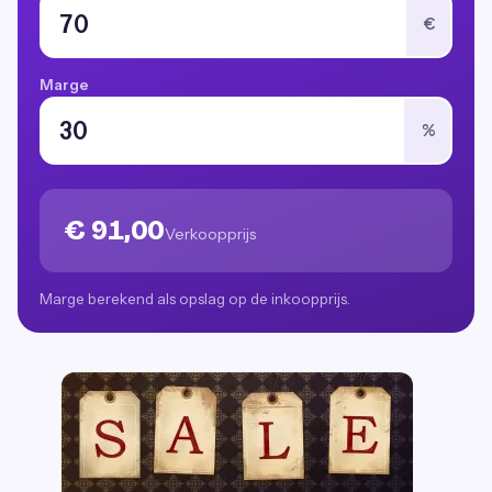
€
Marge
%
€ 91,00
Verkoopprijs
Marge berekend als opslag op de inkoopprijs.