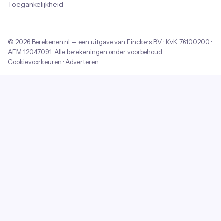
Toegankelijkheid
© 2026
Berekenen.nl
— een uitgave van
Finckers B.V.
· KvK
76100200
·
AFM
12047091
. Alle berekeningen onder voorbehoud.
Cookievoorkeuren
·
Adverteren