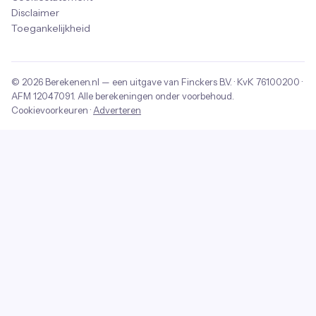
Disclaimer
Toegankelijkheid
© 2026
Berekenen.nl
— een uitgave van
Finckers B.V.
· KvK
76100200
·
AFM
12047091
. Alle berekeningen onder voorbehoud.
Cookievoorkeuren
·
Adverteren