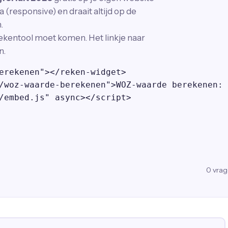
 (responsive) en draait altijd op de
.
ekentool moet komen. Het linkje naar
n.
erekenen"></reken-widget>

/woz-waarde-berekenen">WOZ-waarde berekenen: 
/embed.js" async></script>
0
vra