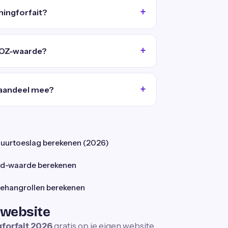
ningforfait?
WOZ-waarde?
saandeel mee?
uurtoeslag berekenen (2026)
d-waarde berekenen
ehangrollen berekenen
 website
forfait 2026
gratis op je eigen website