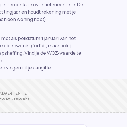
ger percentage over het meerdere. De
astingjaar en houdt rekening met je
en een woning hebt).
met als peildatum 1 januari van het
je eigenwoningforfait, maar ook je
psheffing. Vind je de WOZ-waarde te
e.
n volgen uit je aangifte
ADVERTENTIE
-content · responsive