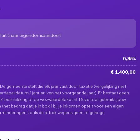
.
fait (naar eigendomsaandeel)
0,35%
€ 1.400,00
De gemeente stelt die elk jaar vast door taxatie (vergelijking met
rdepeildatum 1 januari van het voorgaande jaar). Er bestaat geen
-beschikking of op wozwaardeloket.nl. Deze tool gebruikt jouw
het bedrag dat je in box 1 bij je inkomen optelt voor een eigen
t; verminderingen zoals de aftrek wegens geen of geringe
.