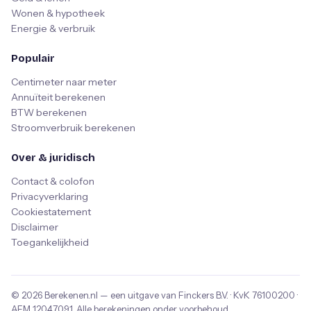
Wonen & hypotheek
Energie & verbruik
Populair
Centimeter naar meter
Annuïteit berekenen
BTW berekenen
Stroomverbruik berekenen
Over & juridisch
Contact & colofon
Privacyverklaring
Cookiestatement
Disclaimer
Toegankelijkheid
© 2026
Berekenen.nl
— een uitgave van
Finckers B.V.
· KvK
76100200
·
AFM
12047091
. Alle berekeningen onder voorbehoud.