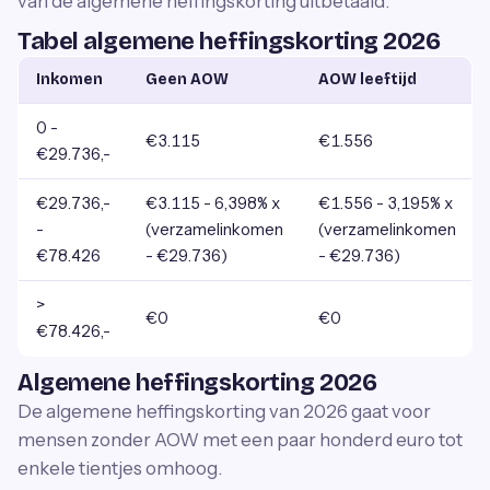
van de algemene heffingskorting uitbetaald.
Tabel algemene heffingskorting 2026
Inkomen
Geen AOW
AOW leeftijd
0 -
€3.115
€1.556
€29.736,-
€29.736,-
€3.115 - 6,398% x
€1.556 - 3,195% x
-
(verzamelinkomen
(verzamelinkomen
€78.426
- €29.736)
- €29.736)
>
€0
€0
€78.426,-
Algemene heffingskorting 2026
De algemene heffingskorting van 2026 gaat voor
mensen zonder AOW met een paar honderd euro tot
enkele tientjes omhoog.