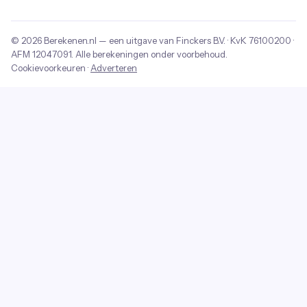
© 2026
Berekenen.nl
— een uitgave van
Finckers B.V.
· KvK
76100200
·
AFM
12047091
. Alle berekeningen onder voorbehoud.
Cookievoorkeuren
·
Adverteren