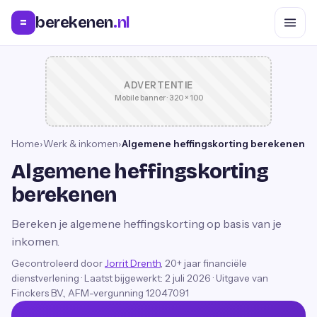
berekenen
.nl
=
ADVERTENTIE
Mobile banner · 320 × 100
Home
›
Werk & inkomen
›
Algemene heffingskorting berekenen
Algemene heffingskorting
berekenen
Bereken je algemene heffingskorting op basis van je
inkomen.
Gecontroleerd door
Jorrit Drenth
, 20+ jaar financiële
dienstverlening
·
Laatst bijgewerkt:
2 juli 2026
· Uitgave van
Finckers B.V., AFM-vergunning 12047091