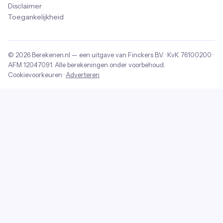
Disclaimer
Toegankelijkheid
© 2026
Berekenen.nl
— een uitgave van
Finckers B.V.
· KvK
76100200
·
AFM
12047091
. Alle berekeningen onder voorbehoud.
Cookievoorkeuren
·
Adverteren