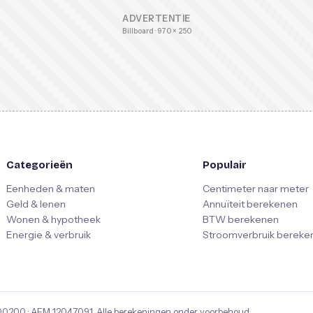
ADVERTENTIE
Billboard · 970 × 250
Categorieën
Populair
Eenheden & maten
Centimeter naar meter
Geld & lenen
Annuïteit berekenen
Wonen & hypotheek
BTW berekenen
Energie & verbruik
Stroomverbruik bereke
00200
· AFM
12047091
. Alle berekeningen onder voorbehoud.