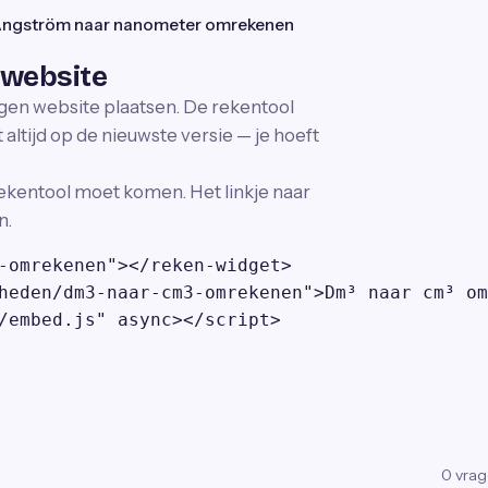
ngström naar nanometer omrekenen
 website
igen website plaatsen. De rekentool
altijd op de nieuwste versie — je hoeft
ekentool moet komen. Het linkje naar
n.
-omrekenen"></reken-widget>

heden/dm3-naar-cm3-omrekenen">Dm³ naar cm³ om
/embed.js" async></script>
0
vra