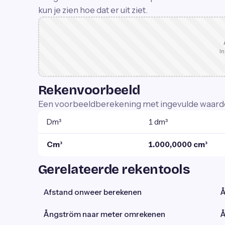
kun je zien hoe dat er uit ziet.
In
Rekenvoorbeeld
Een voorbeeldberekening met ingevulde waard
Dm³
1 dm³
Cm³
1.000,0000 cm³
Gerelateerde rekentools
Afstand onweer berekenen
Å
Ångström naar meter omrekenen
Å