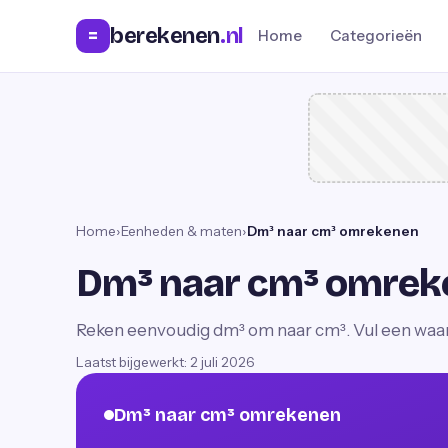
berekenen
.nl
=
Home
Categorieën
Home
›
Eenheden & maten
›
Dm³ naar cm³ omrekenen
Dm³ naar cm³ omrek
Reken eenvoudig dm³ om naar cm³. Vul een waarde
Laatst bijgewerkt:
2 juli 2026
Dm³ naar cm³ omrekenen