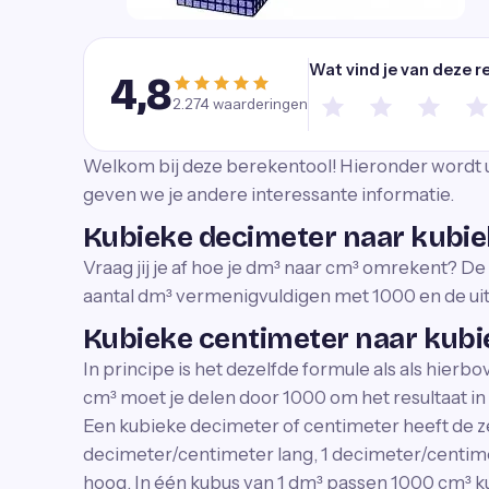
Wat vind je van deze r
4,8
2.274
waarderingen
Welkom bij deze berekentool! Hieronder wordt 
geven we je andere interessante informatie.
Kubieke decimeter naar kubie
Vraag jij je af hoe je dm³ naar cm³ omrekent? De f
aantal dm³ vermenigvuldigen met 1000 en de uit
Kubieke centimeter naar kubi
In principe is het dezelfde formule als als hie
cm³ moet je delen door 1000 om het resultaat in 
Een kubieke decimeter of centimeter heeft de z
decimeter/centimeter lang, 1 decimeter/centim
hoog. In één kubus van 1 dm³ passen 1000 cm³ k