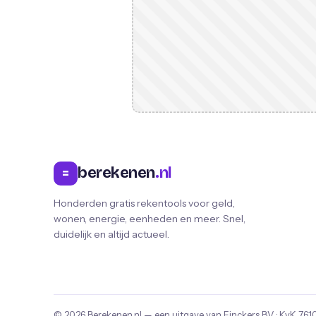
berekenen
.nl
=
Honderden gratis rekentools voor geld,
wonen, energie, eenheden en meer. Snel,
duidelijk en altijd actueel.
© 2026
Berekenen.nl
— een uitgave van
Finckers B.V.
· KvK
761