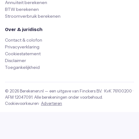
Annuïteit berekenen
BTW berekenen
Stroomverbruik berekenen
Over & juridisch
Contact & colofon
Privacyverklaring
Cookiestatement
Disclaimer
Toegankelijkheid
© 2026
Berekenen.nl
— een uitgave van
Finckers B.V.
· KvK
76100200
·
AFM
12047091
. Alle berekeningen onder voorbehoud.
Cookievoorkeuren
·
Adverteren