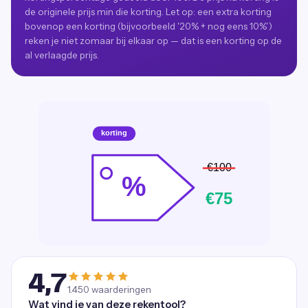
de originele prijs min die korting. Let op: een extra korting
bovenop een korting (bijvoorbeeld '20% + nog eens 10%')
reken je niet zomaar bij elkaar op — dat is een korting op de
al verlaagde prijs.
4,7
1.450
waarderingen
Wat vind je van deze rekentool?