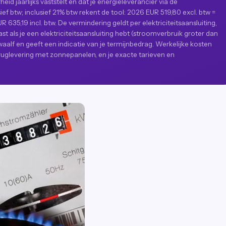
heid jaarlijks vaststelt en dat je energieleverancier via de
ief btw; inclusief 21% btw rekent de tool: 2026 EUR 519,80 excl. btw =
 635,19 incl. btw. De vermindering geldt per elektriciteitsaansluiting,
t als je een elektriciteitsaansluiting hebt (stroomverbruik groter dan
alf en geeft een indicatie van je termijnbedrag. Werkelijke kosten
eruglevering met zonnepanelen, en je exacte tarieven en