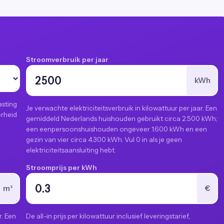
Stroomverbruik per jaar
kWh
asting
Je verwachte elektriciteitsverbruik in kilowattuur per jaar. Een
erheid
gemiddeld Nederlands huishouden gebruikt circa 2.500 kWh;
een eenpersoonshuishouden ongeveer 1.600 kWh en een
gezin van vier circa 4.300 kWh. Vul 0 in als je geen
elektriciteitsaansluiting hebt.
Stroomprijs per kWh
m³
€
r. Een
De all-in prijs per kilowattuur inclusief leveringstarief,