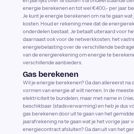
en jaarlijks over te sluiten Via ondeerstaande be
energie berekenen en tot wel €400,- per jaar b
Je kunt je energie berekenen om na te gaan wat je
kosten. Houd er rekening mee dat de energiereke
onderdelen bestaat. Je betaalt uiteraard voor he
daarnaast ook voor de netwerkkosten, het vastrec
energiebelasting over de verschillende bedrag
van de energierekening om energie te berekene
verschillende aanbieders.
Gas berekenen
Wil je energie berekenen? Ga dan allereerst na o
vormen van energie af wilt nemen. In de meeste 
elektriciteit te bundelen, maar met name in (ni
beschikbaar (stadsverwarming) en heb je dus vold
gas berekenen door uit te gaan van het gemiddel
jaarafrekening na te gaan wat je het vorige jaar v
energiecontract afsluiten? Ga dan uit van het g