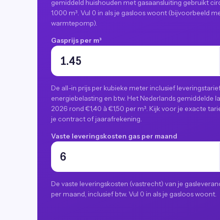
gemiddeld huishouden met gasaansluiting gebruikt cir
1.000 m³. Vul 0 in als je gasloos woont (bijvoorbeeld m
warmtepomp).
Gasprijs per m³
De all-in prijs per kubieke meter inclusief leveringstarief
energiebelasting en btw. Het Nederlands gemiddelde la
2026 rond €1,40 à €1,50 per m³. Kijk voor je exacte tari
je contract of jaarafrekening.
Vaste leveringskosten gas per maand
De vaste leveringskosten (vastrecht) van je gasleveran
per maand, inclusief btw. Vul 0 in als je gasloos woont.