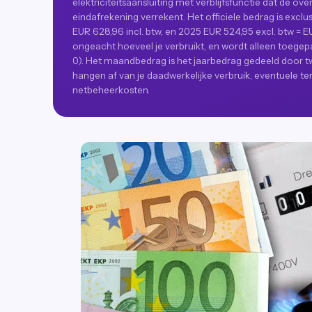
elektriciteitsaansluiting met verblijfsfunctie dat de over
eindafrekening verrekent. Het officiele bedrag is exclus
EUR 628,96 incl. btw, en 2025 EUR 524,95 excl. btw = EUR
ongeacht hoeveel je verbruikt, en wordt alleen toegepas
0). Het maandbedrag is het jaarbedrag gedeeld door twa
hangen af van je daadwerkelijke verbruik, eventuele t
netbeheerkosten.