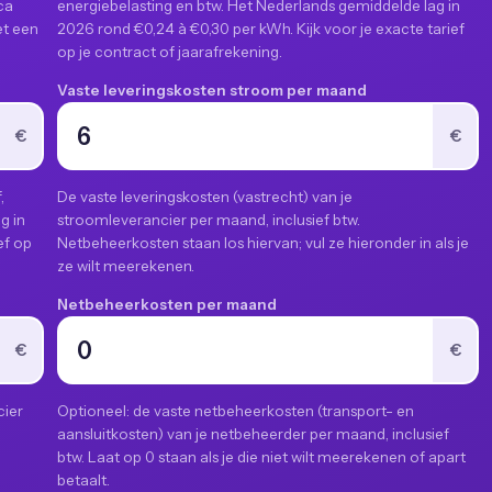
ca
energiebelasting en btw. Het Nederlands gemiddelde lag in
et een
2026 rond €0,24 à €0,30 per kWh. Kijk voor je exacte tarief
op je contract of jaarafrekening.
Vaste leveringskosten stroom per maand
€
€
,
De vaste leveringskosten (vastrecht) van je
g in
stroomleverancier per maand, inclusief btw.
ef op
Netbeheerkosten staan los hiervan; vul ze hieronder in als je
ze wilt meerekenen.
Netbeheerkosten per maand
€
€
cier
Optioneel: de vaste netbeheerkosten (transport- en
aansluitkosten) van je netbeheerder per maand, inclusief
btw. Laat op 0 staan als je die niet wilt meerekenen of apart
betaalt.