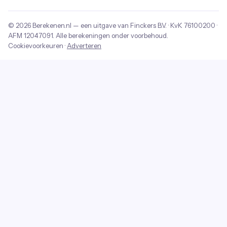
© 2026
Berekenen.nl
— een uitgave van
Finckers B.V.
· KvK
76100200
·
AFM
12047091
. Alle berekeningen onder voorbehoud.
Cookievoorkeuren
·
Adverteren