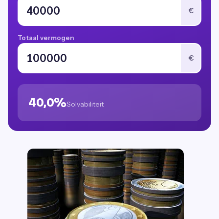
€
Totaal vermogen
€
40,0%
Solvabiliteit