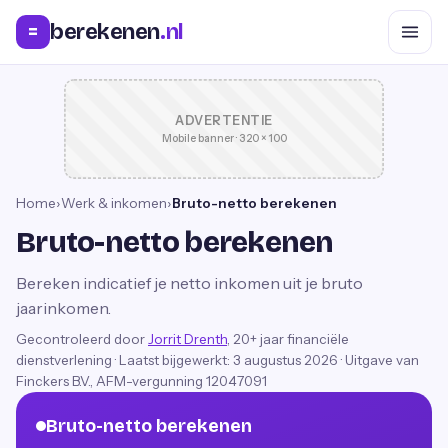
berekenen
.nl
=
ADVERTENTIE
Mobile banner · 320 × 100
Home
›
Werk & inkomen
›
Bruto-netto berekenen
Bruto-netto berekenen
Bereken indicatief je netto inkomen uit je bruto
jaarinkomen.
Gecontroleerd door
Jorrit Drenth
, 20+ jaar financiële
dienstverlening
·
Laatst bijgewerkt:
3 augustus 2026
· Uitgave van
Finckers B.V., AFM-vergunning 12047091
Bruto-netto berekenen