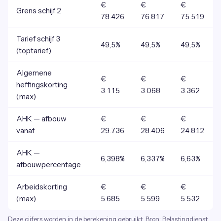
€
€
€
Grens schijf 2
78.426
76.817
75.519
Tarief schijf 3
49,5%
49,5%
49,5%
(toptarief)
Algemene
€
€
€
heffingskorting
3.115
3.068
3.362
(max)
AHK — afbouw
€
€
€
vanaf
29.736
28.406
24.812
AHK —
6,398%
6,337%
6,63%
afbouwpercentage
Arbeidskorting
€
€
€
(max)
5.685
5.599
5.532
Deze cijfers worden in de berekening gebruikt. Bron: Belastingdienst.