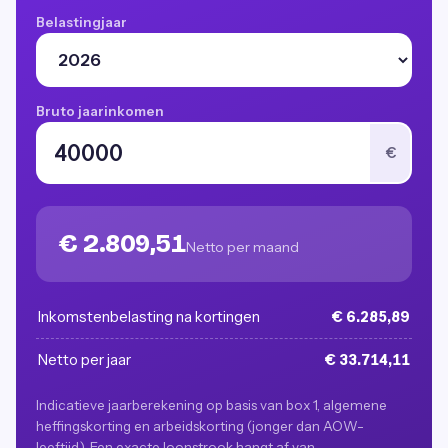
Belastingjaar
Bruto jaarinkomen
€
€ 2.809,51
Netto per maand
Inkomstenbelasting na kortingen
€ 6.285,89
Netto per jaar
€ 33.714,11
Indicatieve jaarberekening op basis van box 1, algemene
heffingskorting en arbeidskorting (jonger dan AOW-
leeftijd). Een exacte loonstrook hangt af van