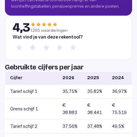
loonheffingstabellen, pensioenpremie en andere posten.
4,3
1.265
waarderingen
Wat vind je van deze rekentool?
Gebruikte cijfers per jaar
Cijfer
2026
2025
2024
Tarief schijf 1
35,75%
35,82%
36,97%
€
€
€
Grens schijf 1
38.883
38.441
75.519
Tarief schijf 2
37,56%
37,48%
49,5%