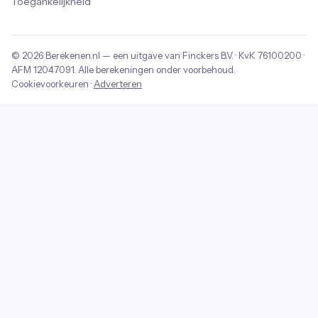
Toegankelijkheid
© 2026
Berekenen.nl
— een uitgave van
Finckers B.V.
· KvK
76100200
·
AFM
12047091
. Alle berekeningen onder voorbehoud.
Cookievoorkeuren
·
Adverteren