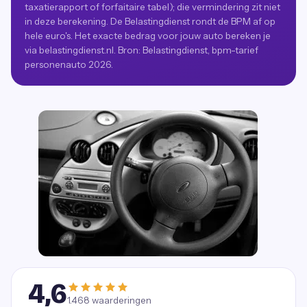
taxatierapport of forfaitaire tabel); die vermindering zit niet
in deze berekening. De Belastingdienst rondt de BPM af op
hele euro's. Het exacte bedrag voor jouw auto bereken je
via belastingdienst.nl. Bron: Belastingdienst, bpm-tarief
personenauto 2026.
4,6
1.468
waarderingen