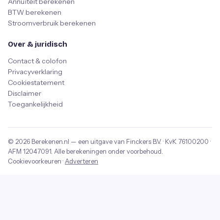
Annuïteit berekenen
BTW berekenen
Stroomverbruik berekenen
Over & juridisch
Contact & colofon
Privacyverklaring
Cookiestatement
Disclaimer
Toegankelijkheid
© 2026
Berekenen.nl
— een uitgave van
Finckers B.V.
· KvK
76100200
·
AFM
12047091
. Alle berekeningen onder voorbehoud.
Cookievoorkeuren
·
Adverteren