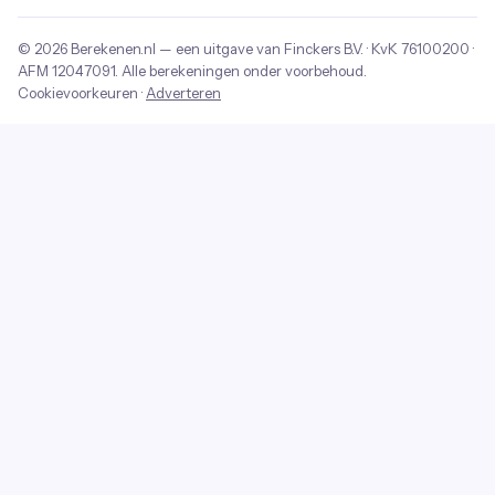
© 2026
Berekenen.nl
— een uitgave van
Finckers B.V.
· KvK
76100200
·
AFM
12047091
. Alle berekeningen onder voorbehoud.
Cookievoorkeuren
·
Adverteren