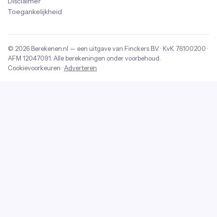
Disclaimer
Toegankelijkheid
© 2026
Berekenen.nl
— een uitgave van
Finckers B.V.
· KvK
76100200
·
AFM
12047091
. Alle berekeningen onder voorbehoud.
Cookievoorkeuren
·
Adverteren