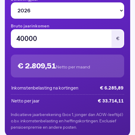
Bruto jaarinkomen
€
€ 2.809,51
Netto per maand
Inkomstenbelasting na kortingen
€ 6.285,89
Netto per jaar
€ 33.714,11
Indicatieve jaarberekening (box 1, jonger dan AOW-leeftijd)
o.b.v. inkomstenbelasting en heffingskortingen. Exclusief
pensioenpremie en andere posten.