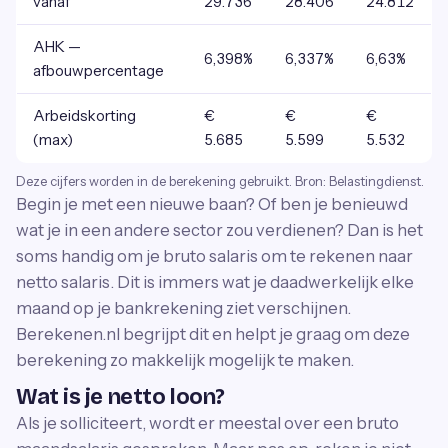
vanaf
29.736
28.406
24.812
AHK —
6,398%
6,337%
6,63%
afbouwpercentage
Arbeidskorting
€
€
€
(max)
5.685
5.599
5.532
Deze cijfers worden in de berekening gebruikt. Bron: Belastingdienst.
Begin je met een nieuwe baan? Of ben je benieuwd
wat je in een andere sector zou verdienen? Dan is het
soms handig om je bruto salaris om te rekenen naar
netto salaris. Dit is immers wat je daadwerkelijk elke
maand op je bankrekening ziet verschijnen.
Berekenen.nl begrijpt dit en helpt je graag om deze
berekening zo makkelijk mogelijk te maken.
Wat is je netto loon?
Als je solliciteert, wordt er meestal over een bruto