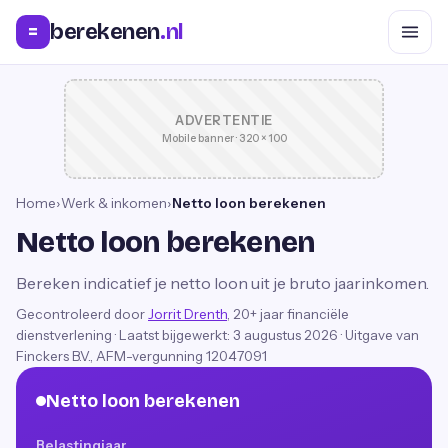
berekenen
.nl
=
ADVERTENTIE
Mobile banner · 320 × 100
Home
›
Werk & inkomen
›
Netto loon berekenen
Netto loon berekenen
Bereken indicatief je netto loon uit je bruto jaarinkomen.
Gecontroleerd door
Jorrit Drenth
, 20+ jaar financiële
dienstverlening
·
Laatst bijgewerkt:
3 augustus 2026
· Uitgave van
Finckers B.V., AFM-vergunning 12047091
Netto loon berekenen
Belastingjaar