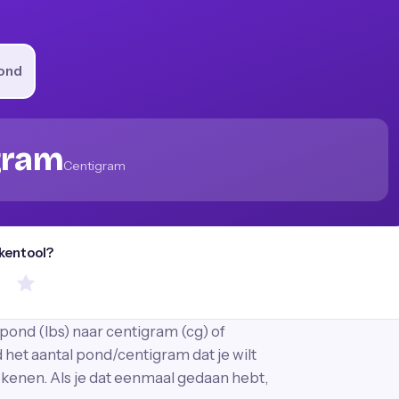
ond
gram
Centigram
ekentool?
pond (lbs) naar centigram (cg) of
het aantal pond/centigram dat je wilt
ekenen. Als je dat eenmaal gedaan hebt,