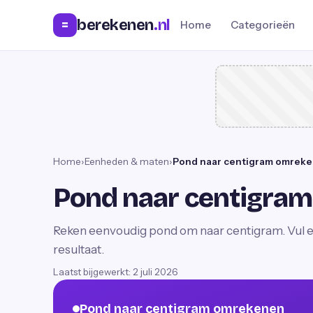
berekenen
.nl
=
Home
Categorieën
Home
›
Eenheden & maten
›
Pond naar centigram omrek
Pond naar centigra
Reken eenvoudig pond om naar centigram. Vul ee
resultaat.
Laatst bijgewerkt:
2 juli 2026
Pond naar centigram omrekenen