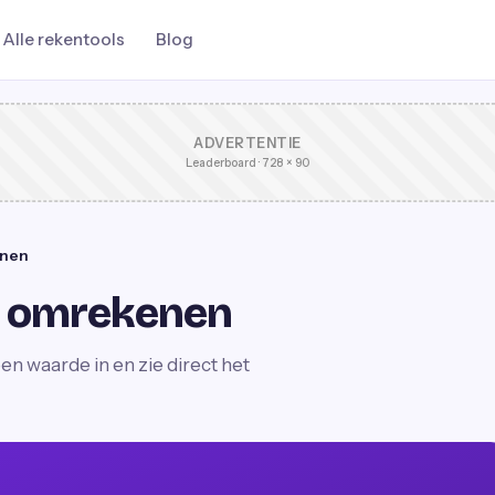
Alle rekentools
Blog
ADVERTENTIE
Leaderboard · 728 × 90
enen
m omrekenen
n waarde in en zie direct het