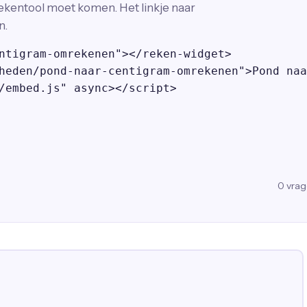
ekentool moet komen. Het linkje naar
n.
ntigram-omrekenen"></reken-widget>

heden/pond-naar-centigram-omrekenen">Pond naa
/embed.js" async></script>
0
vra