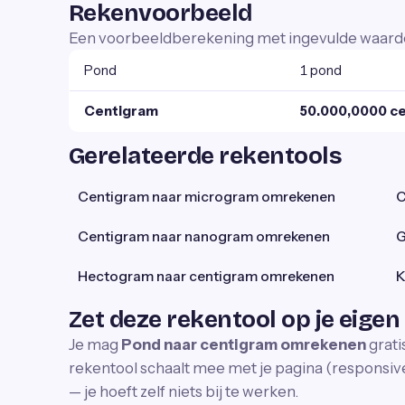
Rekenvoorbeeld
Een voorbeeldberekening met ingevulde waard
Pond
1 pond
Centigram
50.000,0000 c
Gerelateerde rekentools
Centigram naar microgram omrekenen
C
Centigram naar nanogram omrekenen
G
Hectogram naar centigram omrekenen
K
Zet deze rekentool op je eigen
Je mag
Pond naar centigram omrekenen
grati
rekentool schaalt mee met je pagina (responsive)
— je hoeft zelf niets bij te werken.