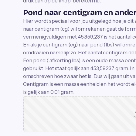
druk dan op de knop 'bereken nu'.
Pond naar centigram en and
Hier wordt speciaal voor jou uitgelegd hoe je dit 
naar centigram (cg) wil omrekenen gaat de formu
vermenigvuldigen met 45.359,237 is het aantal 
En als je centigram (cg) naar pond (lbs) wil om
omdraaien namelijk zo. Het aantal centigram del
Een pond ( afkorting lbs) is een oude massa eenh
gebruikt. Het staat gelijk aan 453,59237 gram. In
omschreven hoe zwaar het is. Dus wij gaan uit v
Centigram is een massa eenheid en het wordt eig
is gelijk aan 0,01 gram.
In