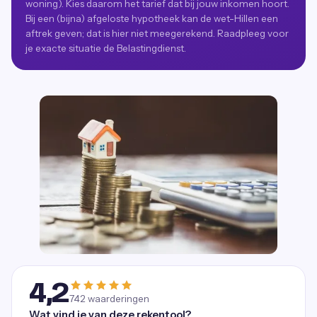
woning). Kies daarom het tarief dat bij jouw inkomen hoort.
Bij een (bijna) afgeloste hypotheek kan de wet-Hillen een
aftrek geven; dat is hier niet meegerekend. Raadpleeg voor
je exacte situatie de Belastingdienst.
4,2
742
waarderingen
Wat vind je van deze rekentool?