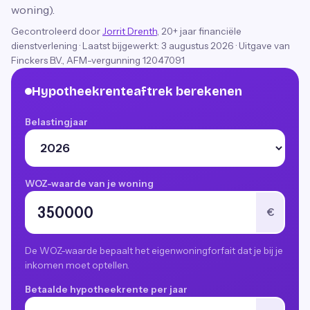
woning).
Gecontroleerd door
Jorrit Drenth
, 20+ jaar financiële
dienstverlening
·
Laatst bijgewerkt:
3 augustus 2026
· Uitgave van
Finckers B.V., AFM-vergunning 12047091
Hypotheekrenteaftrek berekenen
Belastingjaar
WOZ-waarde van je woning
€
De WOZ-waarde bepaalt het eigenwoningforfait dat je bij je
inkomen moet optellen.
Betaalde hypotheekrente per jaar