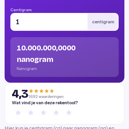
Centigram
centigram
10.000.000,0000
nanogram
Nanogram
4,3
1.692
waarderingen
Wat vind je van deze rekentool?
Hier kun je centigram (cg) naar nanogram (ng) en