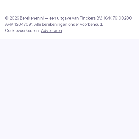
© 2026
Berekenen.nl
— een uitgave van
Finckers B.V.
· KvK
76100200
·
AFM
12047091
. Alle berekeningen onder voorbehoud.
Cookievoorkeuren
·
Adverteren