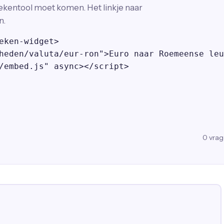
ekentool moet komen. Het linkje naar
n.
eken-widget>

heden/valuta/eur-ron">Euro naar Roemeense leu
/embed.js" async></script>
0
vra