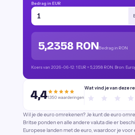
Bedrag in EUR
5,2358 RON
Bedrag in RON
Koers van 2026-06-12: 1 EUR = 5,2358 RON. Bron: Euro
Wat vind je van deze r
4,4
1.350
waarderingen
Wil je de euro omrekenen? Je kunt de euro omr
Britse ponden en alle andere valuta die er besch
Europese landen met de euro, waardoor je voor