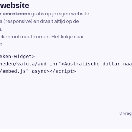
 website
pie omrekenen
gratis op je eigen website
 (responsive) en draait altijd op de
.
ekentool moet komen. Het linkje naar
n.
eken-widget>

heden/valuta/aud-inr">Australische dollar naa
/embed.js" async></script>
0
vra