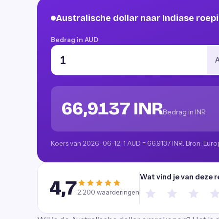
Australische dollar naar Indiase roe
Bedrag in AUD
66,9137 INR
Bedrag in INR
Koers van 2026-06-12: 1 AUD = 66,9137 INR. Bron: Euro
Wat vind je van deze 
4,7
2.200
waarderingen