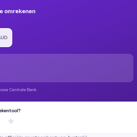
pie omrekenen
AUD
pese Centrale Bank.
rekentool?