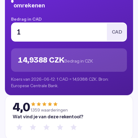
omrekenen
Bedrag in CAD
CAD
14,9388 CZK
Bedrag in CZK
Koers van 2026-06-12: 1 CAD = 14,9388 CZK. Bron:
Europese Centrale Bank.
4,0
1.359
waarderingen
Wat vind je van deze rekentool?