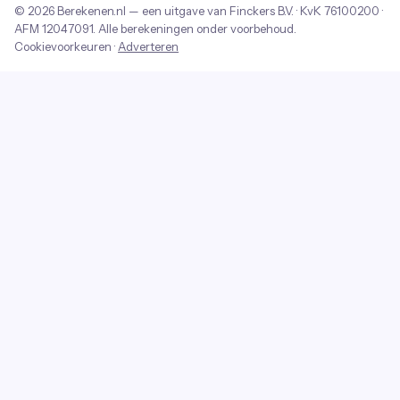
© 2026
Berekenen.nl
— een uitgave van
Finckers B.V.
· KvK
76100200
·
AFM
12047091
. Alle berekeningen onder voorbehoud.
Cookievoorkeuren
·
Adverteren