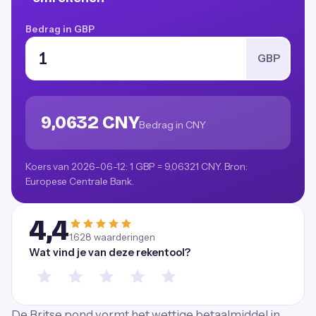
Bedrag in GBP
GBP
9,0632 CNY
Bedrag in CNY
Koers van 2026-06-12: 1 GBP = 9,06321 CNY. Bron:
Europese Centrale Bank.
4,4
1.628
waarderingen
Wat vind je van deze rekentool?
De Britse pond vormt het wettige betaalmiddel in