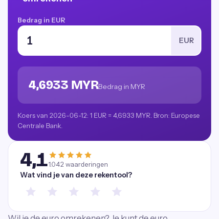
Bedrag in EUR
EUR
4,6933 MYR
Bedrag in MYR
Koers van 2026-06-12: 1 EUR = 4,6933 MYR. Bron: Europese
Centrale Bank.
4,1
1.042
waarderingen
Wat vind je van deze rekentool?
Wil je de euro omrekenen? Je kunt de euro