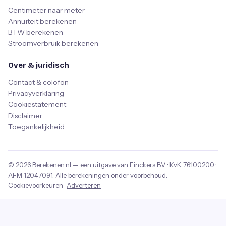
Centimeter naar meter
Annuïteit berekenen
BTW berekenen
Stroomverbruik berekenen
Over & juridisch
Contact & colofon
Privacyverklaring
Cookiestatement
Disclaimer
Toegankelijkheid
© 2026
Berekenen.nl
— een uitgave van
Finckers B.V.
· KvK
76100200
·
AFM
12047091
. Alle berekeningen onder voorbehoud.
Cookievoorkeuren
·
Adverteren