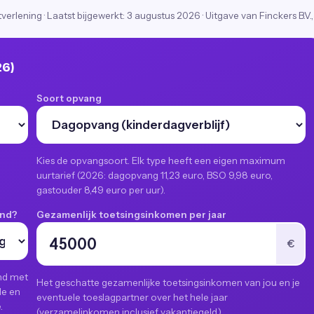
stverlening
·
Laatst bijgewerkt:
3 augustus 2026
· Uitgave van Finckers B.V.,
26)
Soort opvang
Kies de opvangsoort. Elk type heeft een eigen maximum
uurtarief (2026: dagopvang 11,23 euro, BSO 9,98 euro,
gastouder 8,49 euro per uur).
ind?
Gezamenlijk toetsingsinkomen per jaar
€
ind met
Het geschatte gezamenlijke toetsingsinkomen van jou en je
de en
eventuele toeslagpartner over het hele jaar
.
(verzamelinkomen inclusief vakantiegeld).