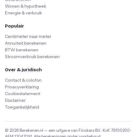
Wonen & hypotheek
Energie & verbruik
Populair
Centimeter naar meter
Annuïteit berekenen
BTW berekenen
Stroomverbruik berekenen
Over & juridisch
Contact & colofon
Privacyverklaring
Cookiestatement
Disclaimer
Toegankelijkheid
© 2026
Berekenen.nl
— een uitgave van
Finckers B.V.
· KvK
76100200
·
AFM
12047091
. Alle berekeningen onder voorbehoud.