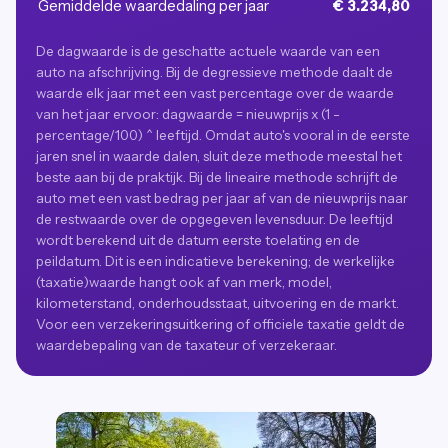
Gemiddelde waardedaling per jaar
€ 3.234,80
De dagwaarde is de geschatte actuele waarde van een
auto na afschrijving. Bij de degressieve methode daalt de
waarde elk jaar met een vast percentage over de waarde
van het jaar ervoor: dagwaarde = nieuwprijs x (1 -
percentage/100) ^ leeftijd. Omdat auto's vooral in de eerste
jaren snel in waarde dalen, sluit deze methode meestal het
beste aan bij de praktijk. Bij de lineaire methode schrijft de
auto met een vast bedrag per jaar af van de nieuwprijs naar
de restwaarde over de opgegeven levensduur. De leeftijd
wordt berekend uit de datum eerste toelating en de
peildatum. Dit is een indicatieve berekening; de werkelijke
(taxatie)waarde hangt ook af van merk, model,
kilometerstand, onderhoudsstaat, uitvoering en de markt.
Voor een verzekeringsuitkering of officiele taxatie geldt de
waardebepaling van de taxateur of verzekeraar.