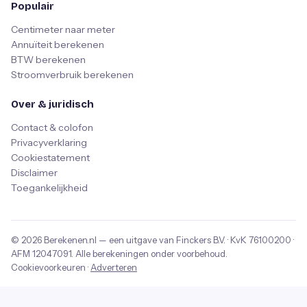
Populair
Centimeter naar meter
Annuïteit berekenen
BTW berekenen
Stroomverbruik berekenen
Over & juridisch
Contact & colofon
Privacyverklaring
Cookiestatement
Disclaimer
Toegankelijkheid
© 2026
Berekenen.nl
— een uitgave van
Finckers B.V.
· KvK
76100200
·
AFM
12047091
. Alle berekeningen onder voorbehoud.
Cookievoorkeuren
·
Adverteren