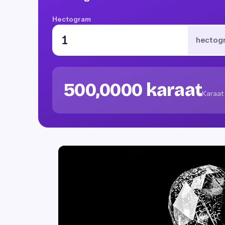
Hectogram
hectog
500,0000 karaat
Karaat