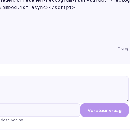
heden/omrekenen-hectogram-naar-karaat">Hectog
/embed.js" async></script>
0
vra
Verstuur vraag
p deze pagina.