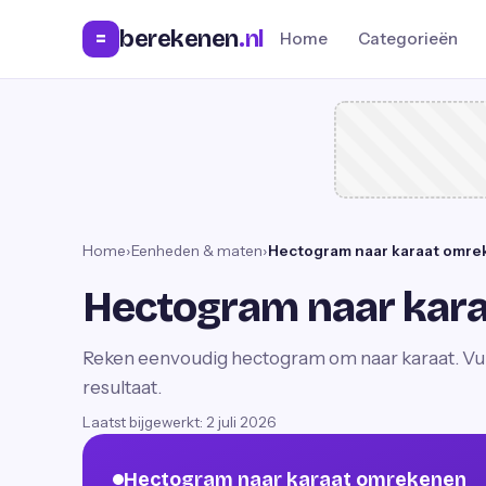
berekenen
.nl
=
Home
Categorieën
Home
›
Eenheden & maten
›
Hectogram naar karaat omr
Hectogram naar kar
Reken eenvoudig hectogram om naar karaat. Vul 
resultaat.
Laatst bijgewerkt:
2 juli 2026
Hectogram naar karaat omrekenen