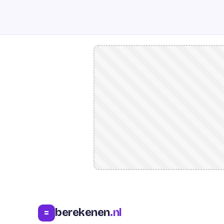
berekenen
.nl
=