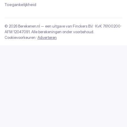
Toegankelijkheid
© 2026
Berekenen.nl
— een uitgave van
Finckers B.V.
· KvK
76100200
·
AFM
12047091
. Alle berekeningen onder voorbehoud.
Cookievoorkeuren
·
Adverteren